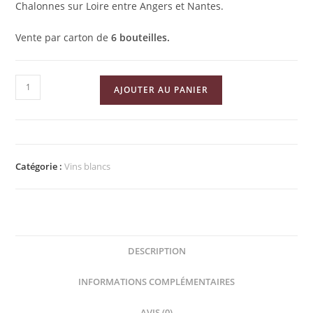
Chalonnes sur Loire entre Angers et Nantes.
Vente par carton de
6 bouteilles.
quantité
AJOUTER AU PANIER
de
Coteaux
du
Layon
Catégorie :
Vins blancs
-
Vieilles
Vignes
DESCRIPTION
INFORMATIONS COMPLÉMENTAIRES
AVIS (0)