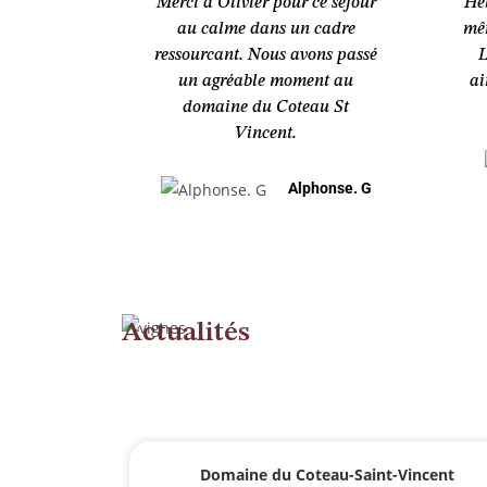
Merci à Olivier pour ce séjour
Hé
au calme dans un cadre
mêm
ressourcant. Nous avons passé
L
un agréable moment au
ai
domaine du Coteau St
Vincent.
Alphonse. G
Actualités
Domaine du Coteau-Saint-Vincent