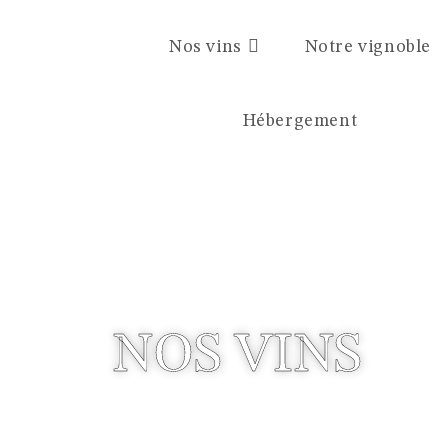
Nos vins
Notre vignoble
Hébergement
NOS VINS
Le domaine du Coteau St Vincent vous propos
Loire. Du vin rouge, au vin pétillant en passan