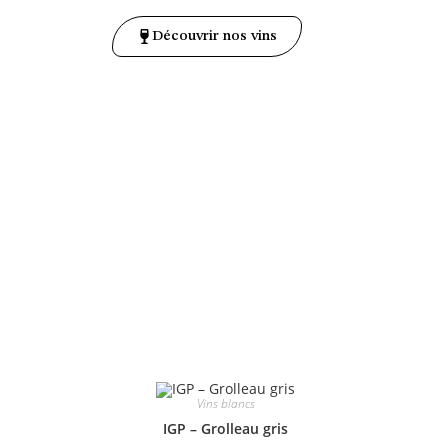
Découvrir nos vins
Vins blancs
IGP – Grolleau gris