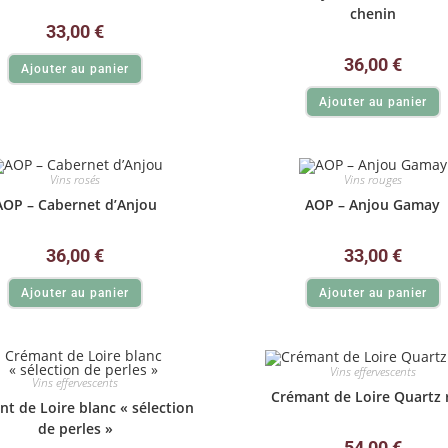
chenin
33,00
€
36,00
€
Ajouter au panier
Ajouter au panier
Vins rosés
Vins rouges
AOP – Cabernet d’Anjou
AOP – Anjou Gamay
36,00
€
33,00
€
Ajouter au panier
Ajouter au panier
Vins effervescents
Vins effervescents
Crémant de Loire Quartz 
t de Loire blanc « sélection
de perles »
54,00
€